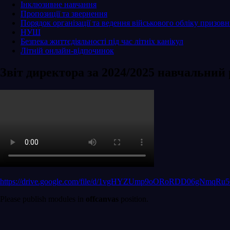
Інклюзивне навчання
Пропозиції та звернення
Порядок організації та ведення військового обліку призовни
НУШ
Безпека життєдіяльності під час літніх канікул
Літній онлайн-відпочинок
Звіт директора за 2024/2025 навчальний 
https://drive.google.com/file/d/1vgHYZUmp9oORoRDD06gNmqRu5
Please publish modules in
offcanvas
position.