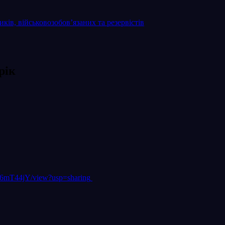
ків, військовозобов’язаних та резервістів
рік
6mT44jY/view?usp=sharing