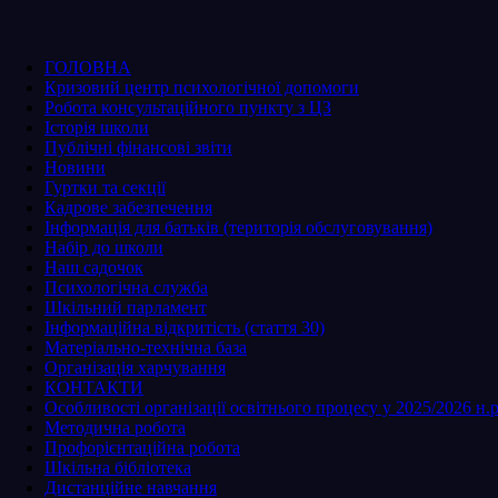
ГОЛОВНА
Кризовий центр психологічної допомоги
Робота консультаційного пункту з ЦЗ
Історія школи
Публічні фінансові звіти
Новини
Гуртки та секції
Кадрове забезпечення
Інформація для батьків (територія обслуговування)
Набір до школи
Наш садочок
Психологічна служба
Шкільний парламент
Інформаційна відкритість (стаття 30)
Матеріально-технічна база
Організація харчування
КОНТАКТИ
Особливості організації освітнього процесу у 2025/2026 н.р
Методична робота
Профорієнтаційна робота
Шкільна бібліотека
Дистанційне навчання