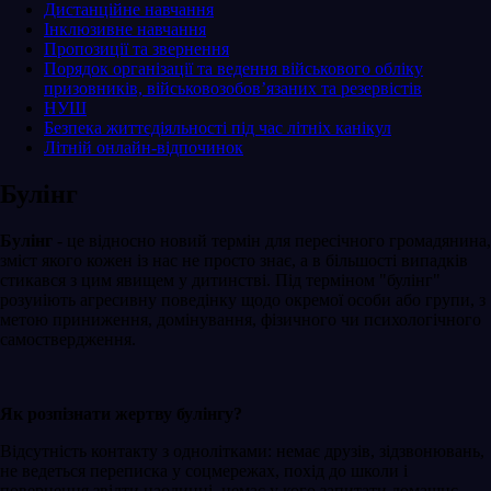
Дистанційне навчання
Інклюзивне навчання
Пропозиції та звернення
Порядок організації та ведення військового обліку
призовників, військовозобов’язаних та резервістів
НУШ
Безпека життєдіяльності під час літніх канікул
Літній онлайн-відпочинок
Булінг
Булінг
- це відносно новий термін для пересічного громадянина,
зміст якого кожен із нас не просто знає, а в більшості випадків
стикався з цим явищем у дитинстві. Під терміном "булінг"
розуиіють агресивну поведінку щодо окремої особи або групи, з
метою приниження, домінування, фізичного чи психологічного
самоствердження.
Як розпізнати жертву булінгу?
Відсутність контакту з однолітками: немає друзів, зідзвонювань,
не ведеться переписка у соцмережах, похід до школи і
повернення звідти наодинці, немає у кого запитати домашнє