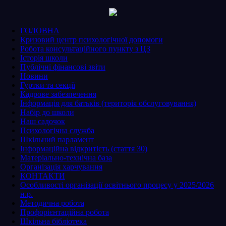
ГОЛОВНА
Кризовий центр психологічної допомоги
Робота консультаційного пункту з ЦЗ
Історія школи
Публічні фінансові звіти
Новини
Гуртки та секції
Кадрове забезпечення
Інформація для батьків (територія обслуговування)
Набір до школи
Наш садочок
Психологічна служба
Шкільний парламент
Інформаційна відкритість (стаття 30)
Матеріально-технічна база
Організація харчування
КОНТАКТИ
Особливості організації освітнього процесу у 2025/2026
н.р.
Методична робота
Профорієнтаційна робота
Шкільна бібліотека