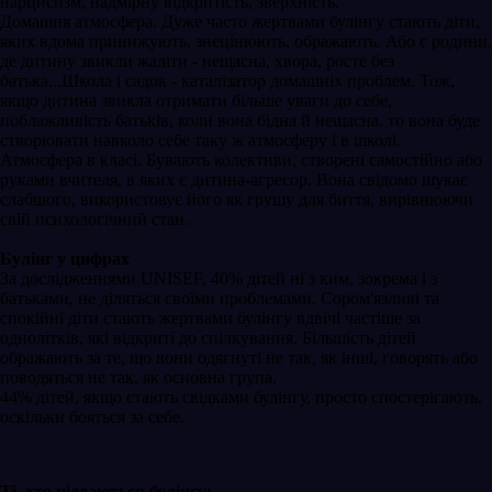
нарцисизм, надмірну відкритість, зверхність.
Домашня атмосфера. Дуже часто жертвами булінгу стають діти,
яких вдома принижують, знецінюють, ображають. Або є родини,
де дитину звикли жаліти - нещасна, хвора, росте без
батька...Школа і садок - каталізатор домашніх проблем. Тож,
якщо дитина звикла отримати більше уваги до себе,
поблажливість батьків, коли вона бідна й нещасна, то вона буде
створювати навколо себе таку ж атмосферу і в школі.
Атмосфера в класі. Бувають колективи, створені самостійно або
руками вчителя, в яких є дитина-агресор. Вона свідомо шукає
слабшого, використовує його як грушу для биття, вирівнюючи
свій психологічний стан.
Булінг у цифрах
За дослідженнями UNISEF, 40% дітей ні з ким, зокрема і з
батьками, не діляться своїми проблемами. Сором'язливі та
спокійні діти стають жертвами булінгу вдвічі частіше за
однолітків, які відкриті до спілкування. Більшість дітей
ображають за те, що вони одягнуті не так, як інші, говорять або
поводяться не так, як основна група.
44% дітей, якщо стають свідками булінгу, просто спостерігають,
оскільки бояться за себе.
Ті, хто піддаються булінгу: