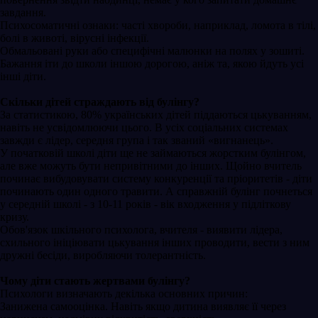
завдання.
Психосоматичні ознаки: часті хвороби, наприклад, ломота в тілі,
болі в животі, вірусні інфекції.
Обмальовані руки або специфічні малюнки на полях у зошиті.
Бажання іти до школи іншою дорогою, аніж та, якою йдуть усі
інші діти.
Скільки дітей страждають від булінгу?
За статистикою, 80% українських дітей піддаються цькуванням,
навіть не усвідомлюючи цього. В усіх соціальних системах
завжди є лідер, середня група і так званий «вигнанець».
У початковій школі діти ще не займаються жорстким булінгом,
але вже можуть бути непривітними до інших. Щойно вчитель
починає вибудовувати систему конкуренції та пріоритетів - діти
починають один одного травити. А справжній булінг почнеться
у середній школі - з 10-11 років - вік входження у підліткову
кризу.
Обов'язок шкільного психолога, вчителя - виявити лідера,
схильного ініціювати цькування інших проводити, вести з ним
дружні бесіди, виробляючи толерантність.
Чому діти стають жертвами булінгу?
Психологи визначають декілька основних причин:
Занижена самооцінка. Навіть якщо дитина виявляє її через