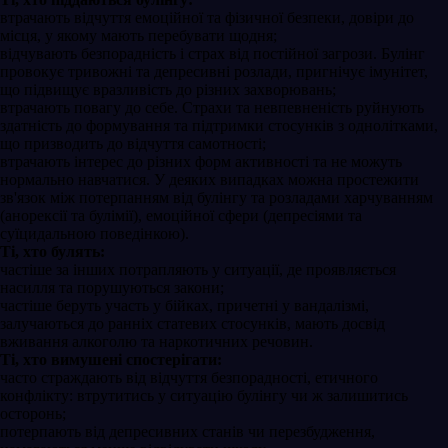
втрачають відчуття емоційної та фізичної безпеки, довіри до
місця, у якому мають перебувати щодня;
відчувають безпорадність і страх від постійної загрози. Булінг
провокує тривожні та депресивні розлади, пригнічує імунітет,
що підвищує вразливість до різних захворювань;
втрачають повагу до себе. Страхи та невпевненість руйнують
здатність до формування та підтримки стосунків з однолітками,
що призводить до відчуття самотності;
втрачають інтерес до різних форм активності та не можуть
нормально навчатися. У деяких випадках можна простежити
зв'язок між потерпанням від булінгу та розладами харчуванням
(анорексії та булімії), емоційної сфери (депресіями та
суїцидальною поведінкою).
Ті, хто булять:
частіше за інших потрапляють у ситуації, де проявляється
насилля та порушуються закони;
частіше беруть участь у бійках, причетні у вандалізмі,
залучаються до ранніх статевих стосунків, мають досвід
вживання алкоголю та наркотичних речовин.
Ті, хто вимушені спостерігати:
часто страждають від відчуття безпорадності, етичного
конфлікту: втрутитись у ситуацію булінгу чи ж залишитись
осторонь;
потерпають від депресивних станів чи перезбудження,