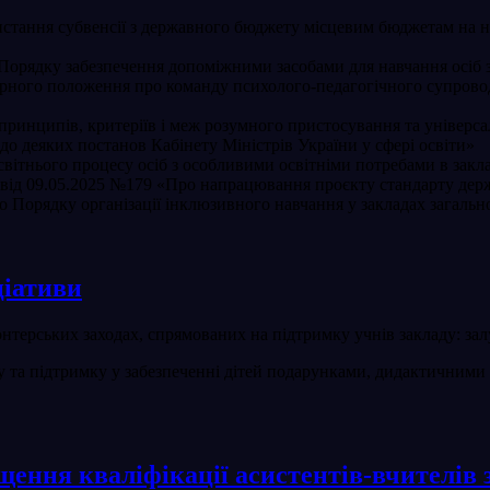
стання субвенсії з державного бюджету місцевим бюджетам на н
орядку забезпечення допоміжними засобами для навчання осіб з
ного положення про команду психолого-педагогічного супроводу
ринципів, критеріїв і меж розумного пристосування та універс
о деяких постанов Кабінету Міністрів України у сфері освіти»
ітнього процесу осіб з особливими освітніми потребами в заклад
и від 09.05.2025 №179 «Про напрацювання проєкту стандарту дер
орядку організації інклюзивного навчання у закладах загальної 
ціативи
онтерських заходах, спрямованих на підтримку учнів закладу: залу
 та підтримку у забезпеченні дітей подарунками, дидактичними 
щення кваліфікації асистентів-вчителів 