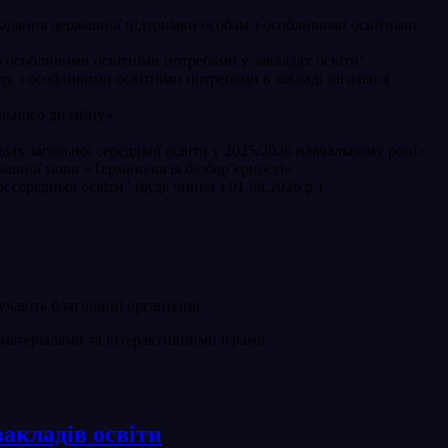
адання державної підтримки особам з особливими освітніми
 особливими освітніми потребами у закладах освіти"
 з особливими освітніми потребами в закладі загальної
ального дизайну»
ах загальної середньої освіти у 2025/2026 навчальному році»
жавної мови «Термінологія безбар’єрності»
середньої освіти" (буде чинна з 01.08.2026 р.)
чають благодійні організації.
матеріалами та інтерактивними іграми
закладів освіти