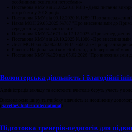
особливими освітніми потребами»
Постанова КМУ від 21.02.2018 №88 «Деякі питання викори
потребами у 2018 році»
Постанова КМУ від 09.12.2020 №1289 "Про затвердження П
Наказ МОН 29.05.2025 №787 "Про внесення змін до Примір
середньої та дошкільної освіти"
Постанова КМУ №1673 від 17.12.2025 «Про затвердження п
Постанова КМУ від 29.10.2025 №1386 «Про внесення змін д
Лист МОН від 26.08.2025 №1/17666-25 «Про організацію осв
Рішення Національної комісії зі стандартів державної мов
Постанова КМУ №129 від 05.02.2026 "Про внесення змін до П
Волонтерська діяльність і благодійні іні
Адміністрація закладу та асистенти вчителів беруть участь у вол
Висловлюємо щиру та глибоку вдячність за неоціненну допомогу
(
SavetheChildrenInternational
)
Підготовка тренерів-педагогів для підви