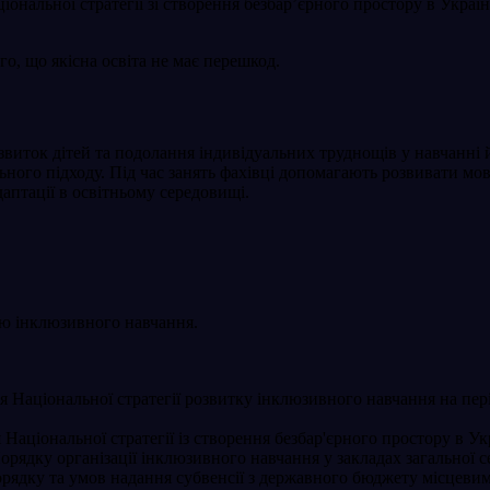
ціональної стратегії зі створення безбар’єрного простору в Укра
о, що якісна освіта не має перешкод.
озвиток дітей та подолання індивідуальних труднощів у навчанні
ного підходу. Під час занять фахівці допомагають розвивати мовл
аптації в освітньому середовищі.
ію інклюзивного навчання.
аціональної стратегії розвитку інклюзивного навчання на період
ціональної стратегії із створення безбар'єрного простору в Укр
ядку організації інклюзивного навчання у закладах загальної се
ядку та умов надання субвенсії з державного бюджету місцевим