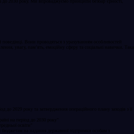
їні до 2030 року. Ми впроваджуємо принципи безбар’єрності,
 й поведінці. Вони проводяться з урахуванням особливостей
ення, увагу, пам’ять, емоційну сферу та соціальні навички. Така
 до 2029 року та затвердження операційного плану заходів з її
аїні на період до 2030 року"
редньої освіти"
 бюджетам на надання державної підтримки особам з