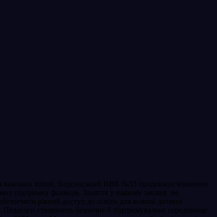
опри виклики війни, Херсонський НВК №33 продовжує впевнено
мну підтримку фахівців. Заняття у нашому закладі не
безпечити рівний доступ до освіти для кожної дитини
ку. Педагоги створюють безпечне й підтримувальне середовище