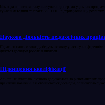
Команда нашого закладу виступала тренерами у рамках програми 
сучасні методики та практики НУШ, підтримуючи їх у розвитку 
Наукова діяльність педагогічних праців
Педагоги нашого закладу беруть активну участь у конференціях 
діляться досвідом роботи в інклюзії.
Підвищення кваліфікації
Асистенти вчителів активно долучаються до різноманітних профес
практичні навички, а й обмінюються досвідом, опановують суча