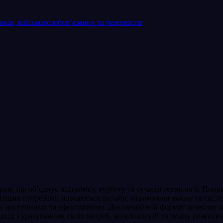
ків, військовозобов’язаних та резервістів
ром, що об’єднує підтримку, турботу та сучасні технології. П
ітніми потребами навчаються онлайн, отримуючи якісну та систе
, доступними та ефективними. Дистанційний формат дозволяє за
ідхід з урахуванням своїх потреб, можливостей та темпу розвит