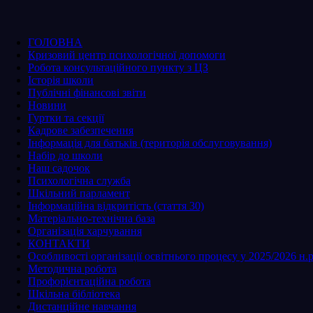
ГОЛОВНА
Кризовий центр психологічної допомоги
Робота консультаційного пункту з ЦЗ
Історія школи
Публічні фінансові звіти
Новини
Гуртки та секції
Кадрове забезпечення
Інформація для батьків (територія обслуговування)
Набір до школи
Наш садочок
Психологічна служба
Шкільний парламент
Інформаційна відкритість (стаття 30)
Матеріально-технічна база
Організація харчування
КОНТАКТИ
Особливості організації освітнього процесу у 2025/2026 н.р
Методична робота
Профорієнтаційна робота
Шкільна бібліотека
Дистанційне навчання