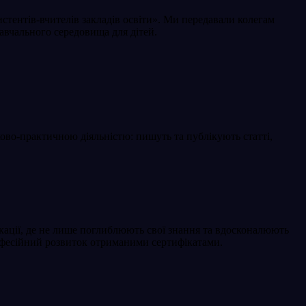
стентів-вчителів закладів освіти». Ми передавали колегам
авчального середовища для дітей.
ово-практичною діяльністю: пишуть та публікують статті,
ікації, де не лише поглиблюють свої знання та вдосконалюють
рофесійний розвиток отриманими сертифікатами.