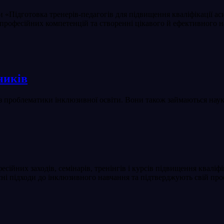
«Підготовка тренерів-педагогів для підвищення кваліфікації аси
професійних компетенцій та створенні цікавого й ефективного н
ників
з проблематики інклюзивної освіти. Вони також займаються наук
ійних заходів, семінарів, тренінгів і курсів підвищення кваліф
сні підходи до інклюзивного навчання та підтверджують свій п