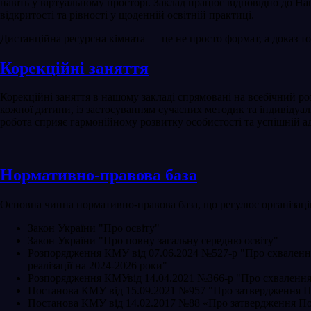
навіть у віртуальному просторі. Заклад працює відповідно до На
відкритості та рівності у щоденній освітній практиці.
Дистанційна ресурсна кімната — це не просто формат, а доказ тог
Корекційні заняття
Корекційні заняття в нашому закладі спрямовані на всебічний р
кожної дитини, із застосуванням сучасних методик та індивідуаль
робота сприяє гармонійному розвитку особистості та успішній ад
Нормативно-правова база
Основна чинна нормативно-правова база, що регулює організац
Закон України "Про освіту"
Закон України "Про повну загальну середню освіту"
Розпорядження КМУ від 07.06.2024 №527-р "Про схвалення Н
реалізації на 2024-2026 роки"
Розпорядження КМУвід 14.04.2021 №366-р "Про схвалення На
Постанова КМУ від 15.09.2021 №957 "Про затвердження Пор
Постанова КМУ від 14.02.2017 №88 «Про затвердження Пор