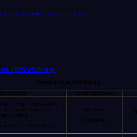
ків, військовозобов’язаних та резервістів
а 2025/2026 н.р.
План роботи на 2025/2026
н.р.
Зміст роботи
Термін проведення
бори голови учнівського
я «Шкільний парламент» та
Вересень
П
кладу комісій.
ІІ тиждень
н роботи на 2025/2026 н. р.