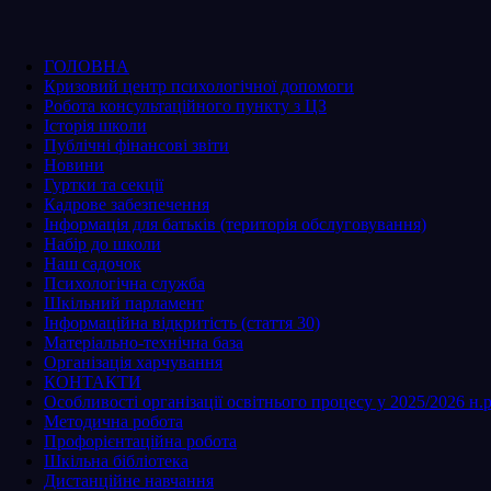
ГОЛОВНА
Кризовий центр психологічної допомоги
Робота консультаційного пункту з ЦЗ
Історія школи
Публічні фінансові звіти
Новини
Гуртки та секції
Кадрове забезпечення
Інформація для батьків (територія обслуговування)
Набір до школи
Наш садочок
Психологічна служба
Шкільний парламент
Інформаційна відкритість (стаття 30)
Матеріально-технічна база
Організація харчування
КОНТАКТИ
Особливості організації освітнього процесу у 2025/2026 н.р
Методична робота
Профорієнтаційна робота
Шкільна бібліотека
Дистанційне навчання