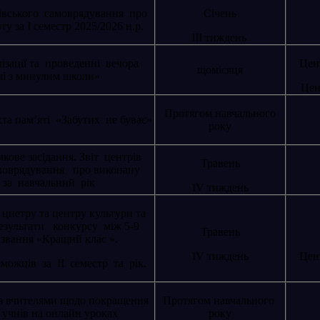
нівського самоврядування про
Січень
у за І семестр 2025/2026 н.р.
ІІІ тиждень
ізації та проведенні вечора
Цент
щомісяця
чі з минулим школи»
Цен
Протягом навчального
хта пам’яті «Забутих не буває»
року
кове засідання. Звіт центрів
Травень
моврядування про виконану
 за навчальний рік
ІV тиждень
 цнетру та центру культури та
езультати конкурсу між 5-9
Травень
 звання «Кращий клас ».
ІV тиждень
Цент
можців за ІІ семестр та рік.
 вчителями щодо покращення
Протягом навчального
 учнів на онлайн уроках
року