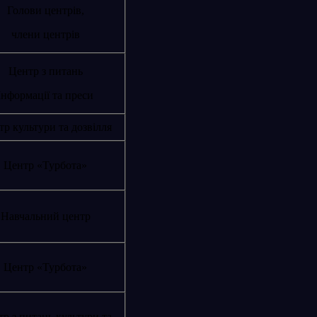
Голови центрів,
члени центрів
Центр з питань
Інформації та преси
р культури та дозвілля
Центр «Турбота»
Навчальний центр
Центр «Турбота»
р з питань культури та