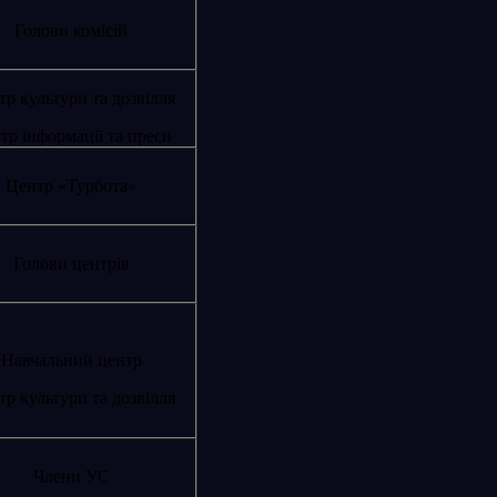
Голови комісій
р культури та дозвілля
тр інформації та преси
Центр «Турбота»
Голови центрів
Навчальний центр
р культури та дозвілля
Члени УС