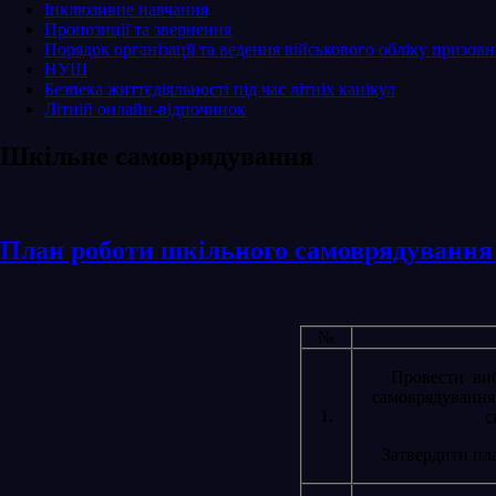
Інклюзивне навчання
Пропозиції та звернення
Порядок організації та ведення військового обліку призовни
НУШ
Безпека життєдіяльності під час літніх канікул
Літній онлайн-відпочинок
Шкільне самоврядування
Подробнее:
http://kodeksy.com.ua/konstitutsiya_ukraini/statja-
План роботи шкільного самоврядування н
53.htm
№
Провести ви
самоврядуванн
1.
с
Затвердити пла