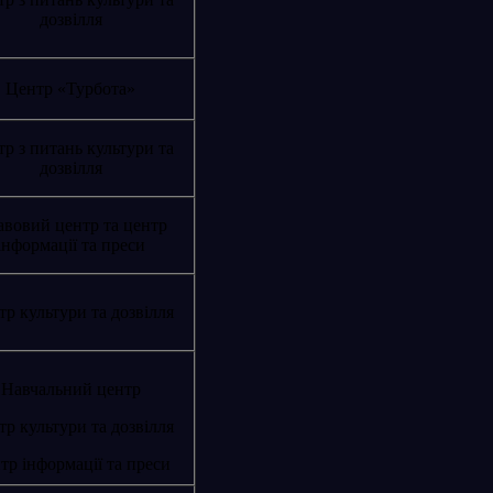
дозвілля
Центр «Турбота»
р з питань культури та
дозвілля
вовий центр та центр
інформації та преси
р культури та дозвілля
Навчальний центр
р культури та дозвілля
тр інформації та преси