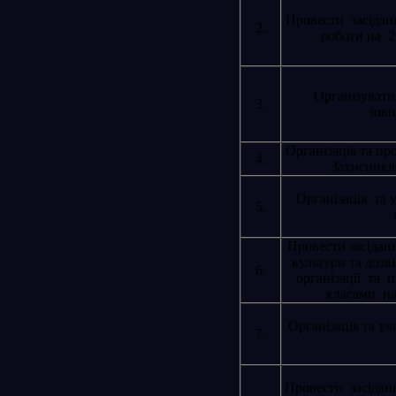
Провести засідан
2.
роботи на 2
Організувати
3.
зовн
Організація та пр
4.
Захисників
Організація та 
5.
Провести засіданн
культури та дозв
6.
організації та 
класами на
Організація та уч
7.
Провести засіданн