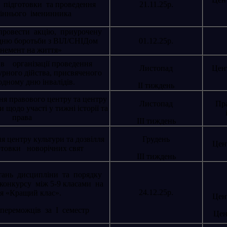
 підготовки та проведення
21.11.25р.
сіннього іменинника
 провести акцію, приурочену
дню боротьби з ВІЛ/СНІДом
01.12.25р.
немент на життя»
 в організації проведення
Листопад
Цент
урного дійства, присвяченого
дному дню інвалідів.
ІІ тиждень
ня правового центру та центру
Листопад
Пра
и щодо участі у тижні історії та
права
ІІІ тиждень
я центру культури та дозвілля
Грудень
Цент
товки новорічних свят
ІІІ тиждень
питань дисципліни та порядку
конкурсу між 5-9 класами на
24.12.25р.
ня «Кращий клас».
Цент
переможців за І семестр
Цен