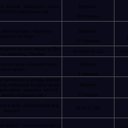
ня комісій, затвердити плани
Вересень
025/2026 навчальний рік
ІІІ тиждень
 рейд-перевірку «Культура
Вересень
ішнього вигляду»
ІV тиждень
оведення онлайн-заходу до Дня
29.09-03.10.25р.
Цент
 та Захисниць України.
участь в акції «Подаруй тепло
Жовтень
свого серця».
І тиждень
я навчального центру, центрів
ілля, інформації та преси щодо
Жовтень
проведення конкурсу між 5-9
ІІ тиждень
 звання «Кращий клас »
асть в акції «Толерантним будь
10-14.11.25р.
завжди!»
я комісії з питань культури та
Цент