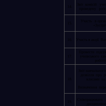
Звіт комісій уч
14.
проведену робот
Участь в орган
15.
«Зустрі
16.
Участь в акції Ва
Провести підсум
17.
учнівського са
роботу
Звіт навчального
дозвілля про р
18.
класами на
Визначення пере
Співпрацювати з
19.
дисципліни