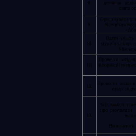
8.
дозвілля щодо
свята о
Організувати та
9.
Всесвітньому 
«Або
Взяти участь
10.
музично-літерат
Міжнаро
Провести засідан
11.
інформації та прес
Провести засіданн
12.
щодо підго
Звіт комісії з 
про результати 
13.
зван
Визначення 