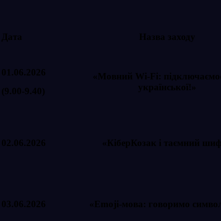
Дата
Назва заходу
01.06.2026
«Мовний Wi-Fi: підключаємо
української!»
(9.00-9.40)
02.06.2026
«КіберКозак і таємний ши
03.06.2026
«Emoji-мова: говоримо симво