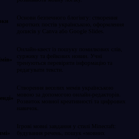
Основи безпечного блогінгу: створення
рки
коротких постів українською, оформлення
дописів у Canva або Google Slides.
Онлайн-квест із пошуку помилкових слів,
суржику та фейкових новин. Учні
імів»
тренуються перевіряти інформацію та
редагувати тексти.
Створення веселих мемів українською
мовою за допомогою онлайн-редакторів.
енді»
Розвиток мовної креативності та цифрових
навичок.
Ігрові мовні завдання у стилі Minecraft:
имі»
будування речень, пошук «мовних