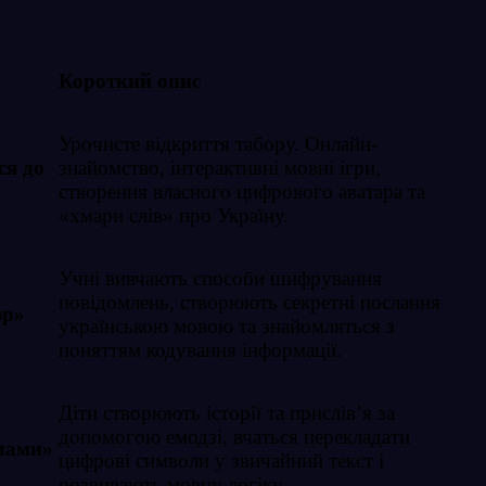
Короткий опис
Урочисте відкриття табору. Онлайн-
ся до
знайомство, інтерактивні мовні ігри,
створення власного цифрового аватара та
«хмари слів» про Україну.
Учні вивчають способи шифрування
повідомлень, створюють секретні послання
фр»
українською мовою та знайомляться з
поняттям кодування інформації.
Діти створюють історії та прислів’я за
допомогою емодзі, вчаться перекладати
лами»
цифрові символи у звичайний текст і
розвивають мовну логіку.