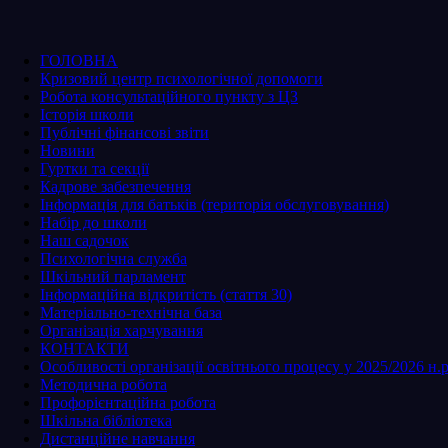
ГОЛОВНА
Кризовий центр психологічної допомоги
Робота консультаційного пункту з ЦЗ
Історія школи
Публічні фінансові звіти
Новини
Гуртки та секції
Кадрове забезпечення
Інформація для батьків (територія обслуговування)
Набір до школи
Наш садочок
Психологічна служба
Шкільний парламент
Інформаційна відкритість (стаття 30)
Матеріально-технічна база
Організація харчування
КОНТАКТИ
Особливості організації освітнього процесу у 2025/2026 н.р
Методична робота
Профорієнтаційна робота
Шкільна бібліотека
Дистанційне навчання