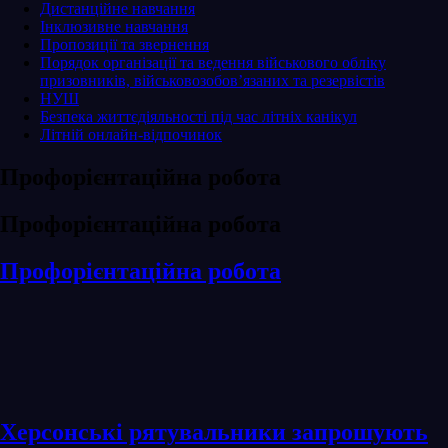
Дистанційне навчання
Інклюзивне навчання
Пропозиції та звернення
Порядок організації та ведення військового обліку
призовників, військовозобов’язаних та резервістів
НУШ
Безпека життєдіяльності під час літніх канікул
Літній онлайн-відпочинок
Профорієнтаційна робота
Профорієнтаційна робота
Профорієнтаційна робота
Херсонські рятувальники запрошують