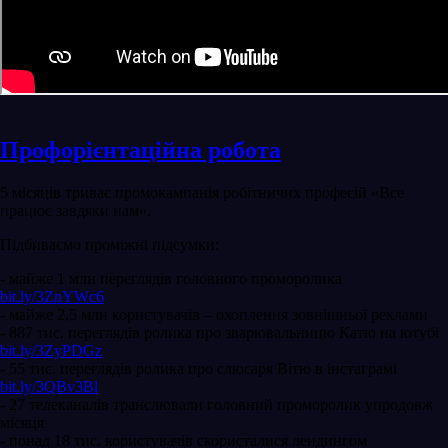
Профорієнтаційна робота
5 місяців триває промокампанія робітничих професій «Все
працює завдяки нам».
Підбиваємо проміжні підсумки:
- майже 1 млн переглядів головного проморолика
bit.ly/3ZnYWc6
- майже 2,5 млн користувачів – охоплення зовнішньої реклами
- 887 тис. переглядів ролика про зварювальницю Катю на ютубі
bit.ly/3ZyPDGz
- 55 тис. переглядів ролика про слюсаря Вітю в інстаграмі
bit.ly/3QBv3Bl
- 27 телеканалів транслювали головний проморолик упродовж
місяця
- понад 18 тис. користувачів скористалися лендингом