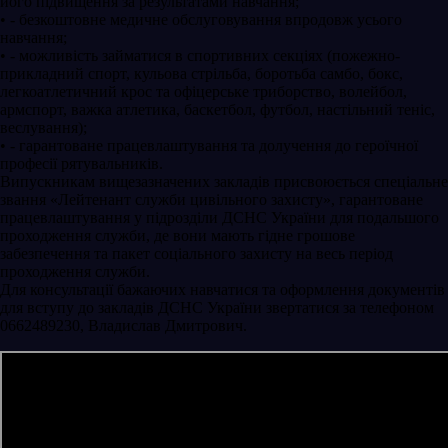
його підвищення за результатами навчання;
• - безкоштовне медичне обслуговування впродовж усього
навчання;
• - можливість займатися в спортивних секціях (пожежно-
прикладний спорт, кульова стрільба, боротьба самбо, бокс,
легкоатлетичний крос та офіцерське триборство, волейбол,
армспорт, важка атлетика, баскетбол, футбол, настільний теніс,
веслування);
• - гарантоване працевлаштування та долучення до героїчної
професії рятувальників.
Випускникам вищезазначених закладів присвоюється спеціальне
звання «Лейтенант служби цивільного захисту», гарантоване
працевлаштування у підрозділи ДСНС України для подальшого
проходження служби, де вони мають гідне грошове
забезпечення та пакет соціального захисту на весь період
проходження служби.
Для консультації бажаючих навчатися та оформлення документів
для вступу до закладів ДСНС України звертатися за телефоном
0662489230, Владислав Дмитрович.