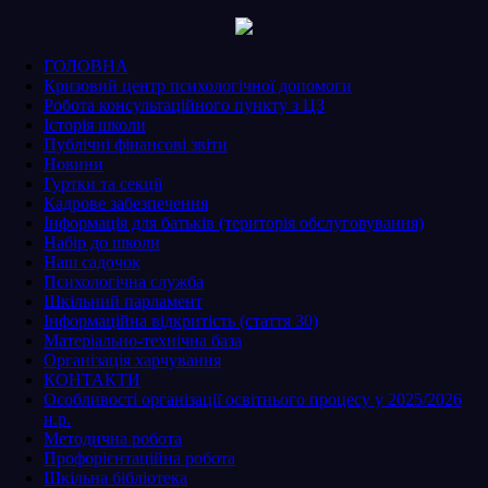
ГОЛОВНА
Кризовий центр психологічної допомоги
Робота консультаційного пункту з ЦЗ
Історія школи
Публічні фінансові звіти
Новини
Гуртки та секції
Кадрове забезпечення
Інформація для батьків (територія обслуговування)
Набір до школи
Наш садочок
Психологічна служба
Шкільний парламент
Інформаційна відкритість (стаття 30)
Матеріально-технічна база
Організація харчування
КОНТАКТИ
Особливості організації освітнього процесу у 2025/2026
н.р.
Методична робота
Профорієнтаційна робота
Шкільна бібліотека