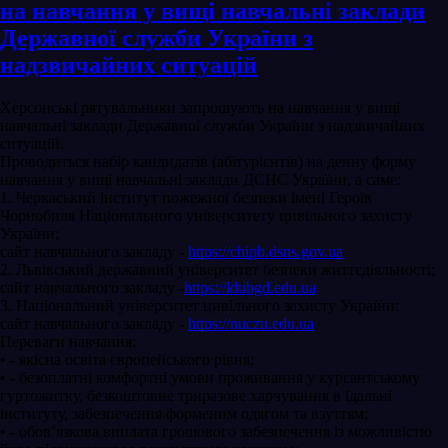
на навчання у вищі навчальні заклади
Державної служби України з
надзвичайних ситуацій
Херсонські рятувальники запрошують на навчання у вищі
навчальні заклади Державної служби України з надзвичайних
ситуацій.
Проводиться набір кандидатів (абітурієнтів) на денну форму
навчання у вищі навчальні заклади ДСНС України, а саме:
1. Черкаський інститут пожежної безпеки імені Героїв
Чорнобиля Національного університету цивільного захисту
України;
сайт навчального закладу -
https://chipb.dsns.gov.ua
2. Львівський державний університет безпеки життєдіяльності;
сайт навчального закладу -
https://ldubgd.edu.ua
3. Національний університет цивільного захисту України;
сайт навчального закладу -
https://nuczu.edu.ua
Переваги навчання:
• - якісна освіта європейського рівня;
• - безоплатні комфортні умови проживання у курсантському
гуртожитку, безкоштовне триразове харчування в їдальні
інституту, забезпечення форменим одягом та взуттям;
• - обов’язкова виплата грошового забезпечення із можливістю