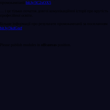
промокампанії
bit.ly/3C2xOX5
… і це тільки початок довгої комунікаційної історії про крутість
професійної освіти.
Більше інформації про результати промокампанії за посиланням
bit.ly/3kdGnrf
Please publish modules in
offcanvas
position.