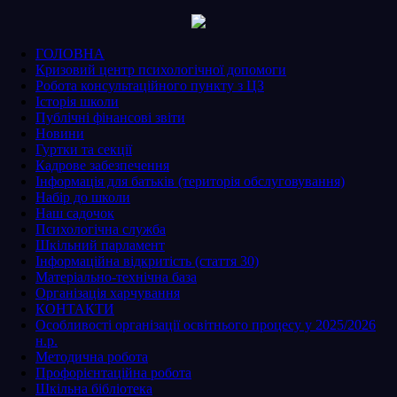
ГОЛОВНА
Кризовий центр психологічної допомоги
Робота консультаційного пункту з ЦЗ
Історія школи
Публічні фінансові звіти
Новини
Гуртки та секції
Кадрове забезпечення
Інформація для батьків (територія обслуговування)
Набір до школи
Наш садочок
Психологічна служба
Шкільний парламент
Інформаційна відкритість (стаття 30)
Матеріально-технічна база
Організація харчування
КОНТАКТИ
Особливості організації освітнього процесу у 2025/2026
н.р.
Методична робота
Профорієнтаційна робота
Шкільна бібліотека