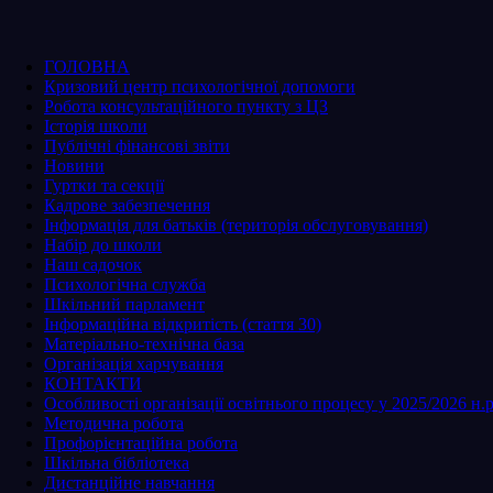
ГОЛОВНА
Кризовий центр психологічної допомоги
Робота консультаційного пункту з ЦЗ
Історія школи
Публічні фінансові звіти
Новини
Гуртки та секції
Кадрове забезпечення
Інформація для батьків (територія обслуговування)
Набір до школи
Наш садочок
Психологічна служба
Шкільний парламент
Інформаційна відкритість (стаття 30)
Матеріально-технічна база
Організація харчування
КОНТАКТИ
Особливості організації освітнього процесу у 2025/2026 н.р
Методична робота
Профорієнтаційна робота
Шкільна бібліотека
Дистанційне навчання