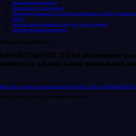
Інклюзивне навчання
Пропозиції та звернення
Порядок організації та ведення військового обліку призовни
НУШ
Безпека життєдіяльності під час літніх канікул
Літній онлайн-відпочинок
Методична робота
ОРІЄНТОВНИЙ ПЛАН підвищення кваліфі
комплексу «Дошкільний навчальний закл
https://docs.google.com/document/d/148nHCzMrQo8JPFhBhHl0DG
Please publish modules in
offcanvas
position.