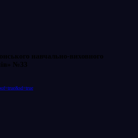
нського навчально-виховного
нів» №33
of=true&sd=true