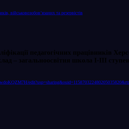
ків, військовозобов’язаних та резервістів
кації педагогічних працівників Херсо
ад – загальноосвітня школа І-ІІІ ступе
pwdoKQZM7H/edit?usp=sharing&ouid=115870322480205035820&rtp